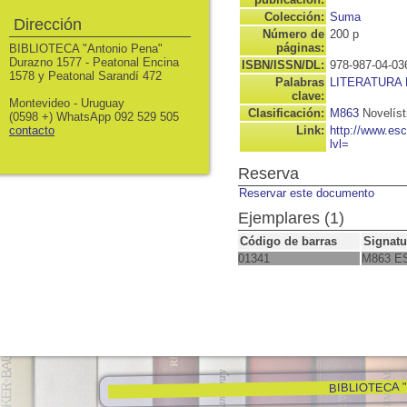
Colección:
Suma
Dirección
Número de
200 p
páginas:
BIBLIOTECA "Antonio Pena"
Durazno 1577 - Peatonal Encina
ISBN/ISSN/DL:
978-987-04-03
1578 y Peatonal Sarandí 472
Palabras
LITERATURA
clave:
Montevideo - Uruguay
Clasificación:
M863
Novelís
(0598 +) WhatsApp 092 529 505
contacto
Link:
http://www.es
lvl=
Reserva
Reservar este documento
Ejemplares (1)
Código de barras
Signatu
01341
M863 E
BIBLIOTECA "