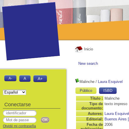
Inicio
New search
A-
A
A+
Malinche
/
Laura Esquivel
Público
ISBD
Título :
Malinche
Conectarse
Tipo de
texto impreso
documento:
Autores:
Laura Esquivel
Editorial:
Buenos Aires [
Fecha de
2006
Olvidé mi contraseña
publicación: