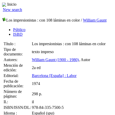
Inicio
New search
Los impresionistas
: con 108 láminas en color
/
William Gaunt
Público
ISBD
Título :
Los impresionistas : con 108 láminas en color
Tipo de
texto impreso
documento:
Autores:
William Gaunt (1900 - 1980)
, Autor
Mención de
2a ed
edición:
Editorial:
Barcelona [España] : Labor
Fecha de
1974
publicación:
Número de
298 p.
páginas:
Il.:
il
ISBN/ISSN/DL:
978-84-335-7500-5
Idioma :
Español (
spa
)