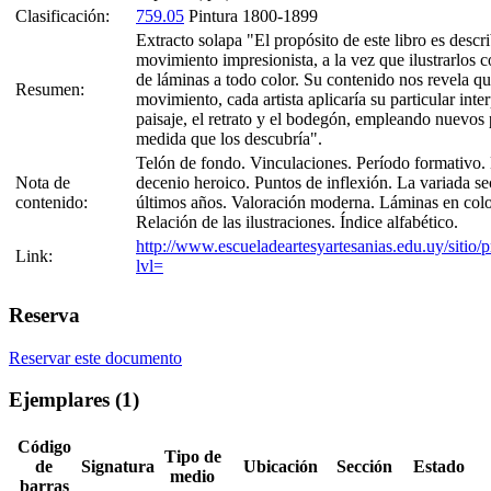
Clasificación:
759.05
Pintura 1800-1899
Extracto solapa "El propósito de este libro es describ
movimiento impresionista, a la vez que ilustrarlos 
de láminas a todo color. Su contenido nos revela qu
Resumen:
movimiento, cada artista aplicaría su particular inte
paisaje, el retrato y el bodegón, empleando nuevos
medida que los descubría".
Telón de fondo. Vinculaciones. Período formativo. E
Nota de
decenio heroico. Puntos de inflexión. La variada se
contenido:
últimos años. Valoración moderna. Láminas en color
Relación de las ilustraciones. Índice alfabético.
http://www.escueladeartesyartesanias.edu.uy/siti
Link:
lvl=
Reserva
Reservar este documento
Ejemplares (1)
Código
Tipo de
de
Signatura
Ubicación
Sección
Estado
medio
barras