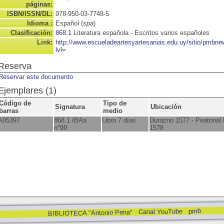
páginas:
ISBN/ISSN/DL:
978-950-03-7748-5
Idioma :
Español (
spa
)
Clasificación:
868.1
Literatura española - Escritos varios españoles
Link:
http://www.escueladeartesyartesanias.edu.uy/sitio/pmbn
lvl=
Reserva
Reservar este documento
Ejemplares (1)
Código de
Tipo de
Signatura
Ubicación
barras
medio
A05397
868.1 IBAa
Libro 7 días
Durazno 1577 - Peatonal
n°99
1578
pmb
Canal YouTube
BIBLIOTECA "Antonio Pena"