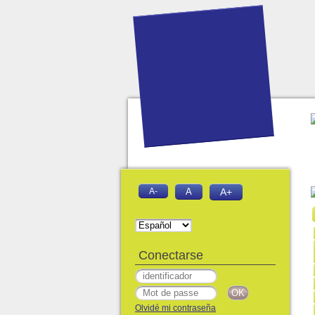
A-
A
A+
Conectarse
Olvidé mi contraseña