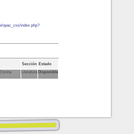
ew/opac_css/index.php?
Sección
Estado
 Encina
Literatura
Disponible