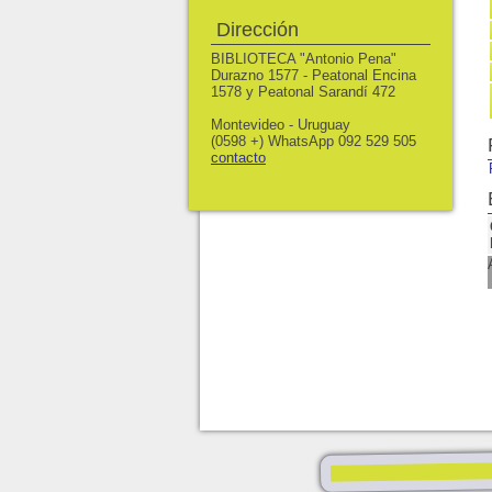
Dirección
BIBLIOTECA "Antonio Pena"
Durazno 1577 - Peatonal Encina
1578 y Peatonal Sarandí 472
Montevideo - Uruguay
(0598 +) WhatsApp 092 529 505
contacto