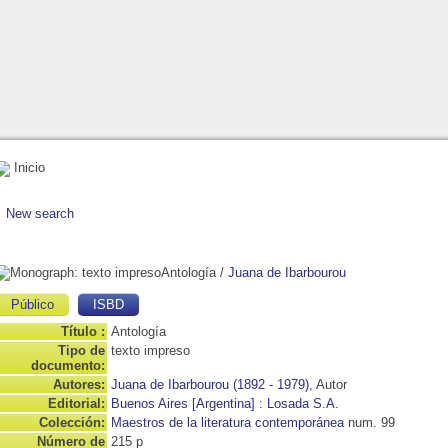
Inicio
New search
Antología
/
Juana de Ibarbourou
Público
ISBD
Título :
Antología
Tipo de
texto impreso
documento:
Autores:
Juana de Ibarbourou (1892 - 1979)
, Autor
Editorial:
Buenos Aires [Argentina] : Losada S.A.
Colección:
Maestros de la literatura contemporánea
num. 99
Número de
215 p