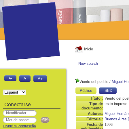
Inicio
New search
A-
A
A+
Viento del pueblo
/
Miguel He
Público
ISBD
Título :
Viento del pue
Conectarse
Tipo de
texto impreso
documento:
Autores:
Miguel Hernán
Editorial:
Buenos Aires [
Fecha de
1996
Olvidé mi contraseña
publicación: