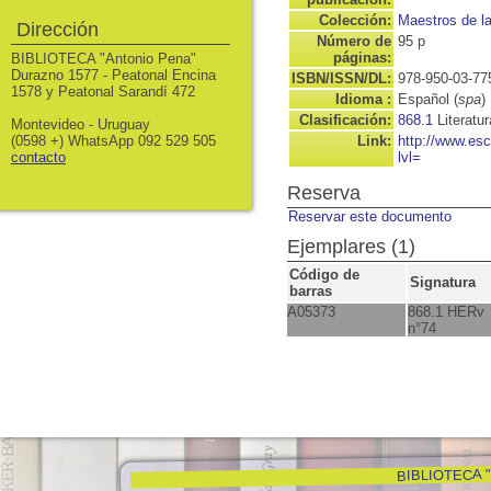
Colección:
Maestros de la
Dirección
Número de
95 p
páginas:
BIBLIOTECA "Antonio Pena"
Durazno 1577 - Peatonal Encina
ISBN/ISSN/DL:
978-950-03-77
1578 y Peatonal Sarandí 472
Idioma :
Español (
spa
)
Clasificación:
868.1
Literatu
Montevideo - Uruguay
(0598 +) WhatsApp 092 529 505
Link:
http://www.es
contacto
lvl=
Reserva
Reservar este documento
Ejemplares (1)
Código de
Signatura
barras
A05373
868.1 HERv
n°74
BIBLIOTECA "