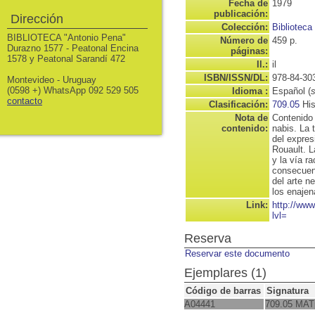
Fecha de
1979
publicación:
Dirección
Colección:
Biblioteca
BIBLIOTECA "Antonio Pena"
Número de
459 p.
Durazno 1577 - Peatonal Encina
páginas:
1578 y Peatonal Sarandí 472
Il.:
il
ISBN/ISSN/DL:
978-84-30
Montevideo - Uruguay
(0598 +) WhatsApp 092 529 505
Idioma :
Español (
contacto
Clasificación:
709.05
His
Nota de
Contenido 
contenido:
nabis. La 
del expre
Rouault. L
y la vía r
consecuenc
del arte ne
los enajen
Link:
http://ww
lvl=
Reserva
Reservar este documento
Ejemplares (1)
Código de barras
Signatura
A04441
709.05 MAT