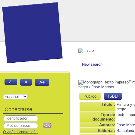
Inicio
New search
Pin
A-
A
A+
negro
/
Jose Mateos
Público
ISBD
Título :
Pintura y 
Conectarse
negro
Tipo de
texto impr
documento:
Autores:
Jose Mat
Editorial:
Barcelona
Olvidé mi contraseña