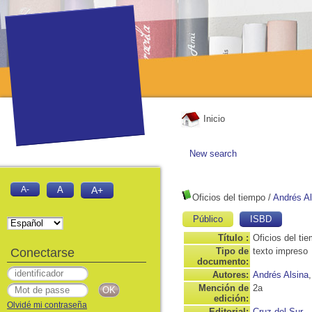
Inicio
New search
A-
A
A+
Oficios del tiempo
/
Andrés Al
Público
ISBD
Título :
Oficios del ti
Conectarse
Tipo de
texto impreso
documento:
Autores:
Andrés Alsina
Mención de
2a
edición:
Olvidé mi contraseña
Editorial:
Cruz del Sur