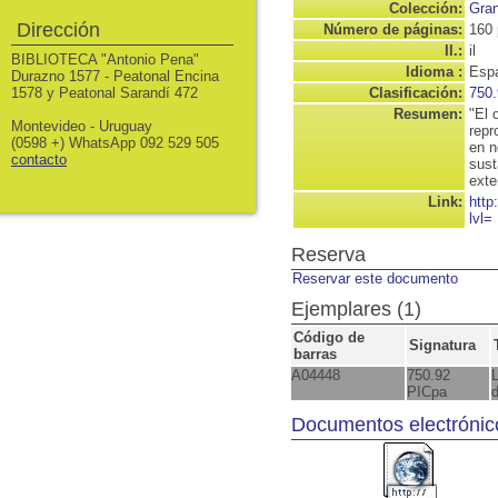
Colección:
Gran
Dirección
Número de páginas:
160 
Il.:
il
BIBLIOTECA "Antonio Pena"
Idioma :
Espa
Durazno 1577 - Peatonal Encina
1578 y Peatonal Sarandí 472
Clasificación:
750.
Resumen:
"El 
Montevideo - Uruguay
repr
(0598 +) WhatsApp 092 529 505
en n
contacto
sust
exte
Link:
http
lvl=
Reserva
Reservar este documento
Ejemplares (1)
Código de
Signatura
barras
A04448
750.92
L
PICpa
Documentos electrónic