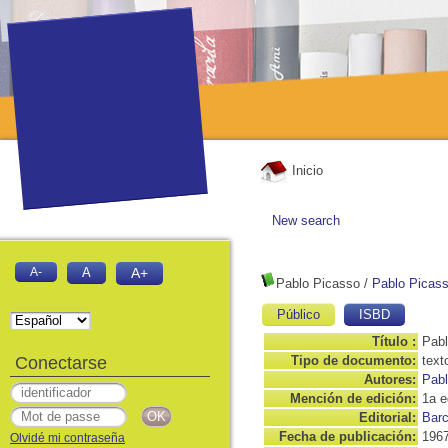
Inicio
New search
A-
A
A+
Pablo Picasso
/
Pablo Picas
Público
ISBD
Título :
Pabl
Conectarse
Tipo de documento:
text
Autores:
Pabl
Mención de edición:
1a e
Editorial:
Barc
Fecha de publicación:
196
Olvidé mi contraseña