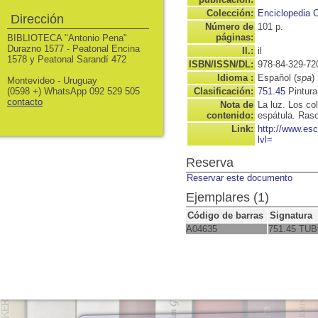
Colección:
Enciclopedia C
Dirección
Número de
101 p.
páginas:
BIBLIOTECA "Antonio Pena"
Durazno 1577 - Peatonal Encina
Il.:
il
1578 y Peatonal Sarandí 472
ISBN/ISSN/DL:
978-84-329-72
Idioma :
Español (
spa
)
Montevideo - Uruguay
(0598 +) WhatsApp 092 529 505
Clasificación:
751.45
Pintura
contacto
Nota de
La luz. Los col
contenido:
espátula. Rasc
Link:
http://www.es
lvl=
Reserva
Reservar este documento
Ejemplares (1)
Código de barras
Signatura
A04635
751.45 TUB