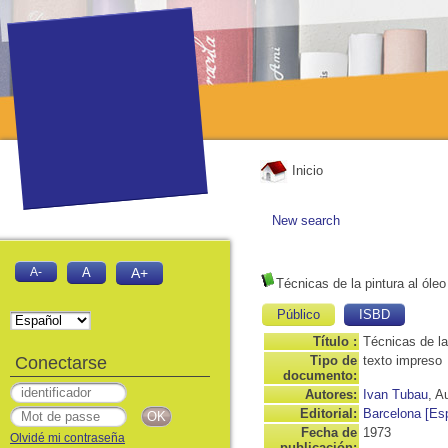
Inicio
New search
A-
A
A+
Técnicas de la pintura al óleo
Público
ISBD
Título :
Técnicas de la 
Conectarse
Tipo de
texto impreso
documento:
Autores:
Ivan Tubau
, A
Editorial:
Barcelona [Es
Fecha de
1973
Olvidé mi contraseña
publicación: