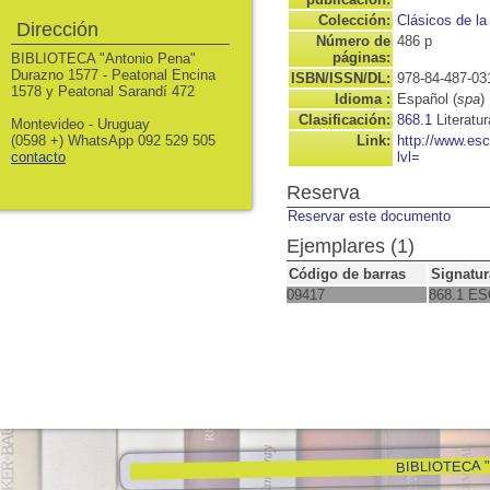
Colección:
Clásicos de la 
Dirección
Número de
486 p
páginas:
BIBLIOTECA "Antonio Pena"
Durazno 1577 - Peatonal Encina
ISBN/ISSN/DL:
978-84-487-03
1578 y Peatonal Sarandí 472
Idioma :
Español (
spa
)
Clasificación:
868.1
Literatu
Montevideo - Uruguay
(0598 +) WhatsApp 092 529 505
Link:
http://www.es
contacto
lvl=
Reserva
Reservar este documento
Ejemplares (1)
Código de barras
Signatur
09417
868.1 ES
BIBLIOTECA "