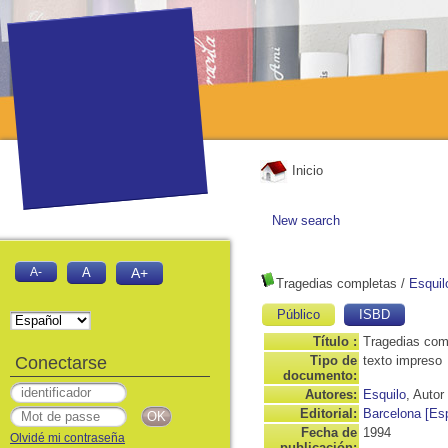
Inicio
New search
A-
A
A+
Tragedias completas
/
Esquil
Público
ISBD
Título :
Tragedias com
Conectarse
Tipo de
texto impreso
documento:
Autores:
Esquilo
, Autor
Editorial:
Barcelona [Esp
Fecha de
1994
Olvidé mi contraseña
publicación: