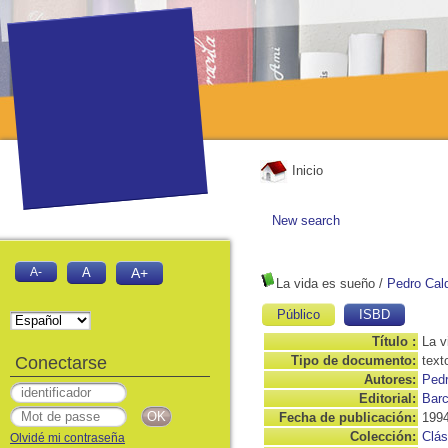
Inicio
New search
A-
A
A+
La vida es sueño
/
Pedro Cal
Público
ISBD
Título :
La v
Conectarse
Tipo de documento:
text
Autores:
Pedr
Editorial:
Barc
Fecha de publicación:
199
Colección:
Clás
Olvidé mi contraseña