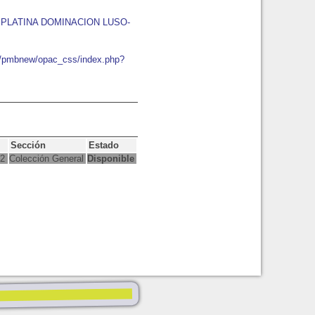
SPLATINA DOMINACION LUSO-
io/pmbnew/opac_css/index.php?
Sección
Estado
72
Colección General
Disponible