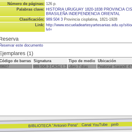
Número de páginas:
126 p.
Palabras clave:
HISTORIA URUGUAY 1820-1838 PROVINCIA CI
BRASILEÑA INDEPENDENCIA ORIENTAL
Clasificación:
989.504 3
Provincia cisplatina, 1821-1928
Link:
http://www.escueladeartesyartesanias.edu.uy/sit
lvl=
Reserva
Reservar este documento
Ejemplares (1)
Código de barras
Signatura
Tipo de medio
Ubicación
09607
989.504 3 CASc t.3
Libro 7 días
Peatonal Sarandí 4
pmb
Canal YouTube
BIBLIOTECA "Antonio Pena"