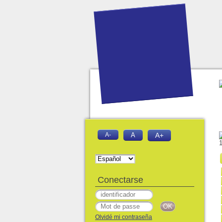
A-
A
A+
Conectarse
Olvidé mi contraseña