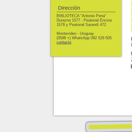
Dirección
BIBLIOTECA "Antonio Pena"
Durazno 1577 - Peatonal Encina
1578 y Peatonal Sarandí 472
Montevideo - Uruguay
(0598 +) WhatsApp 092 529 505
contacto