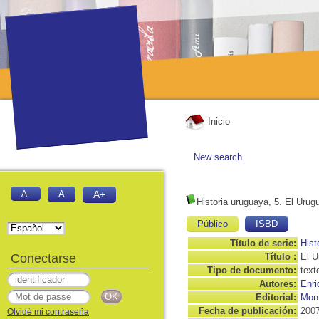
Inicio
New search
A-
A
A+
Historia uruguaya, 5. El Urug
Público
ISBD
Título de serie:
Hist
Conectarse
Título :
El U
Tipo de documento:
text
Autores:
Enri
Editorial:
Mont
Fecha de publicación:
200
Olvidé mi contraseña