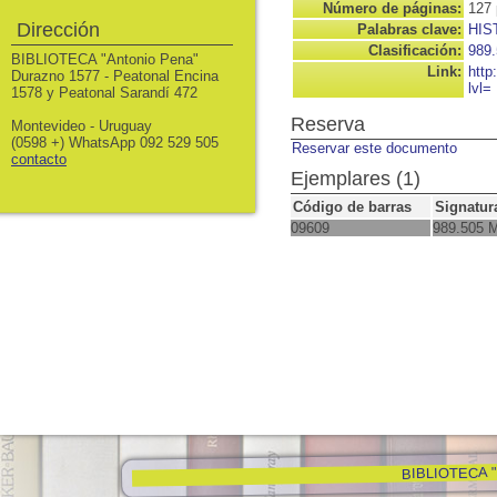
Número de páginas:
127 
Dirección
Palabras clave:
HIS
Clasificación:
989
BIBLIOTECA "Antonio Pena"
Link:
http
Durazno 1577 - Peatonal Encina
lvl=
1578 y Peatonal Sarandí 472
Reserva
Montevideo - Uruguay
(0598 +) WhatsApp 092 529 505
Reservar este documento
contacto
Ejemplares (1)
Código de barras
Signatur
09609
989.505 
BIBLIOTECA "