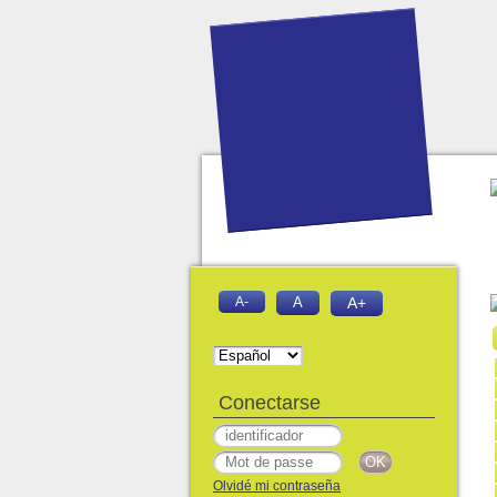
A-
A
A+
Conectarse
Olvidé mi contraseña