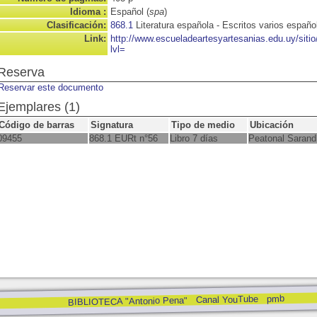
Idioma :
Español (
spa
)
Clasificación:
868.1
Literatura española - Escritos varios españo
Link:
http://www.escueladeartesyartesanias.edu.uy/sit
lvl=
Reserva
Reservar este documento
Ejemplares (1)
Código de barras
Signatura
Tipo de medio
Ubicación
09455
868.1 EURt n°56
Libro 7 días
Peatonal Sarand
pmb
Canal YouTube
BIBLIOTECA "Antonio Pena"