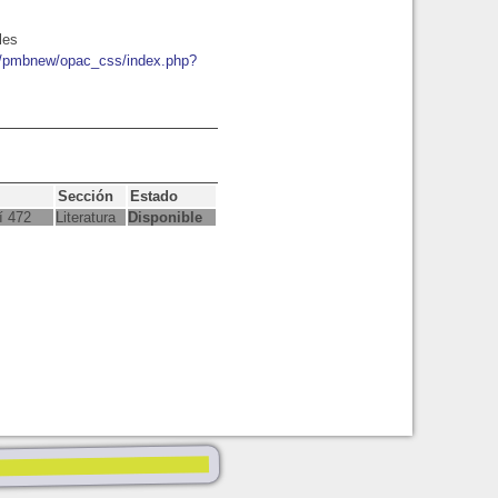
les
io/pmbnew/opac_css/index.php?
Sección
Estado
í 472
Literatura
Disponible