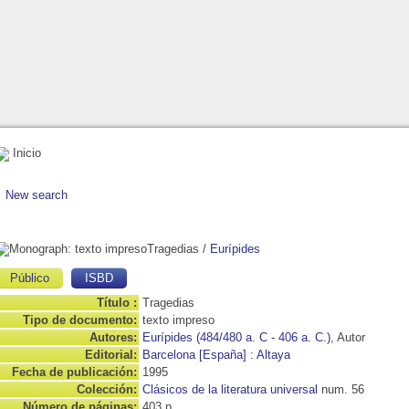
Inicio
New search
Tragedias
/
Eurípides
Público
ISBD
Título :
Tragedias
Tipo de documento:
texto impreso
Autores:
Eurípides (484/480 a. C - 406 a. C.)
, Autor
Editorial:
Barcelona [España] : Altaya
Fecha de publicación:
1995
Colección:
Clásicos de la literatura universal
num. 56
Número de páginas:
403 p