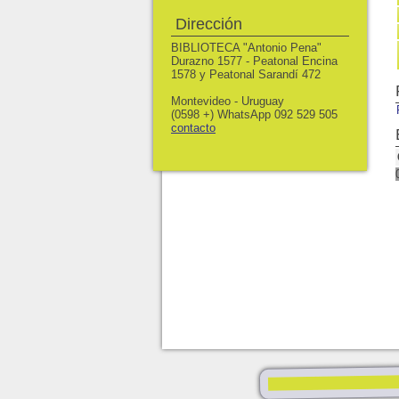
Dirección
BIBLIOTECA "Antonio Pena"
Durazno 1577 - Peatonal Encina
1578 y Peatonal Sarandí 472
Montevideo - Uruguay
(0598 +) WhatsApp 092 529 505
contacto