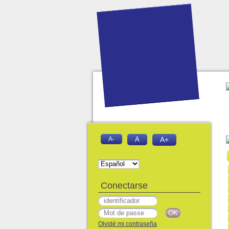
A-
A
A+
Conectarse
Olvidé mi contraseña