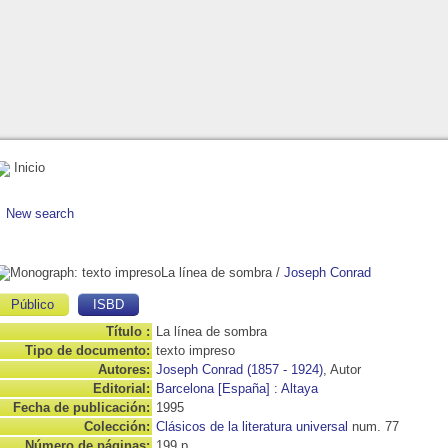
Inicio
New search
La línea de sombra
/
Joseph Conrad
Público
ISBD
Título :
La línea de sombra
Tipo de documento:
texto impreso
Autores:
Joseph Conrad (1857 - 1924)
, Autor
Editorial:
Barcelona [España] : Altaya
Fecha de publicación:
1995
Colección:
Clásicos de la literatura universal
num. 77
Número de páginas:
199 p