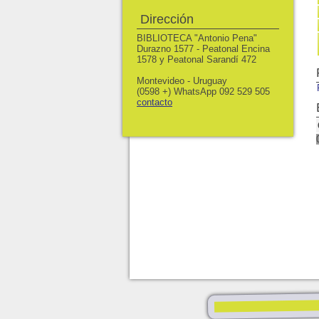
Dirección
BIBLIOTECA "Antonio Pena"
Durazno 1577 - Peatonal Encina
1578 y Peatonal Sarandí 472
Montevideo - Uruguay
(0598 +) WhatsApp 092 529 505
contacto