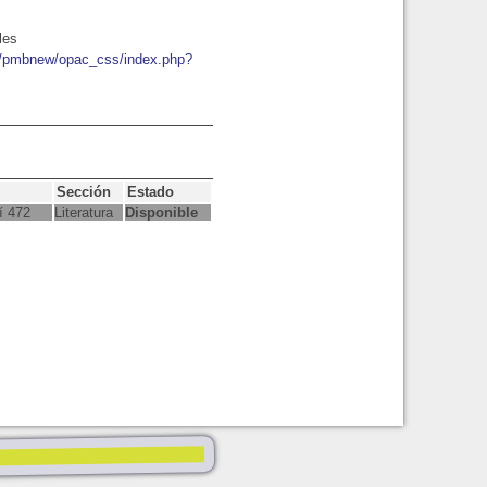
les
io/pmbnew/opac_css/index.php?
Sección
Estado
í 472
Literatura
Disponible