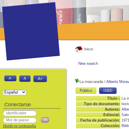
Inicio
New search
A-
A
A+
La mascarada
/
Alberto Morav
Público
ISBD
Título :
La 
Conectarse
Tipo de documento:
text
Autores:
Albe
Editorial:
Salv
Fecha de publicación:
197
Colección:
Bibl
Olvidé mi contraseña