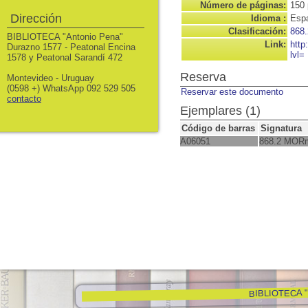
Número de páginas:
150 
Dirección
Idioma :
Espa
Clasificación:
868.
BIBLIOTECA "Antonio Pena"
Link:
http
Durazno 1577 - Peatonal Encina
lvl=
1578 y Peatonal Sarandí 472
Reserva
Montevideo - Uruguay
(0598 +) WhatsApp 092 529 505
Reservar este documento
contacto
Ejemplares (1)
Código de barras
Signatura
A06051
868.2 MOR
BIBLIOTECA "