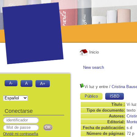
Inicio
New search
A-
A
A+
Vi luz y entre
/
Cristina Baus
Público
ISBD
Título :
Vi luz
Conectarse
Tipo de documento:
texto
Autores:
Crist
Editorial:
Monte
Fecha de publicación:
s.d
Número de páginas:
72 p
Olvidé mi contraseña