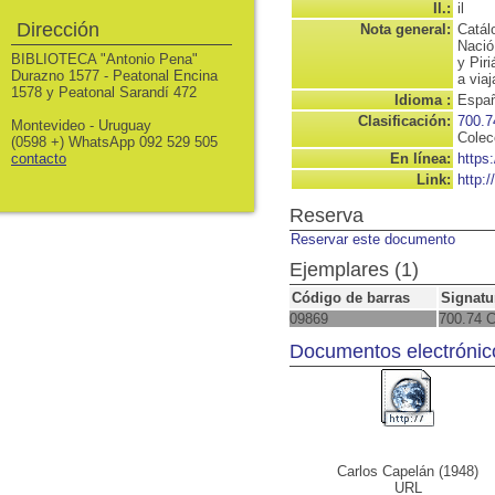
Il.:
il
Dirección
Nota general:
Catál
Nació
BIBLIOTECA "Antonio Pena"
y Pir
Durazno 1577 - Peatonal Encina
a viaj
1578 y Peatonal Sarandí 472
Idioma :
Españ
Clasificación:
700.7
Montevideo - Uruguay
Colec
(0598 +) WhatsApp 092 529 505
contacto
En línea:
https
Link:
http:
Reserva
Reservar este documento
Ejemplares (1)
Código de barras
Signatu
09869
700.74 
Documentos electrónic
Carlos Capelán (1948)
URL