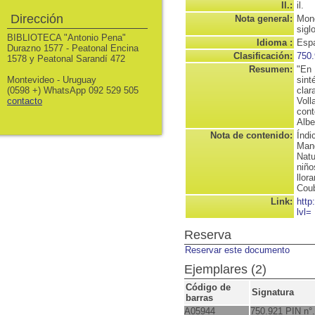
Il.:
il.
Dirección
Nota general:
Mono
sigl
BIBLIOTECA "Antonio Pena"
Idioma :
Espa
Durazno 1577 - Peatonal Encina
Clasificación:
750.
1578 y Peatonal Sarandí 472
Resumen:
"En 
Montevideo - Uruguay
sint
(0598 +) WhatsApp 092 529 505
clar
contacto
Voll
cont
Albe
Nota de contenido:
Índi
Mand
Natu
niño
llor
Coub
Link:
http
lvl=
Reserva
Reservar este documento
Ejemplares (2)
Código de
Signatura
barras
A05944
750.921 PIN n°.