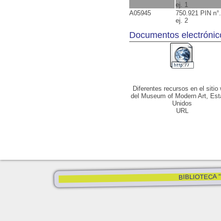
ej. 1
A05945
750.921 PIN n°.
ej. 2
Documentos electrónic
Diferentes recursos en el sitio
del Museum of Modern Art, Es
Unidos
URL
BIBLIOTECA "