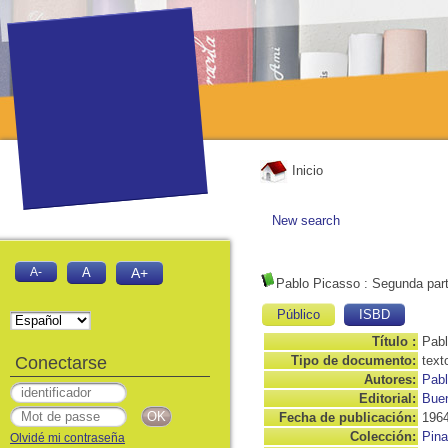
Inicio
New search
A-
A
A+
Pablo Picasso
: Segunda par
Público
ISBD
Título :
Pabl
Conectarse
Tipo de documento:
text
Autores:
Pabl
Editorial:
Buen
Fecha de publicación:
196
Colección:
Pina
Olvidé mi contraseña