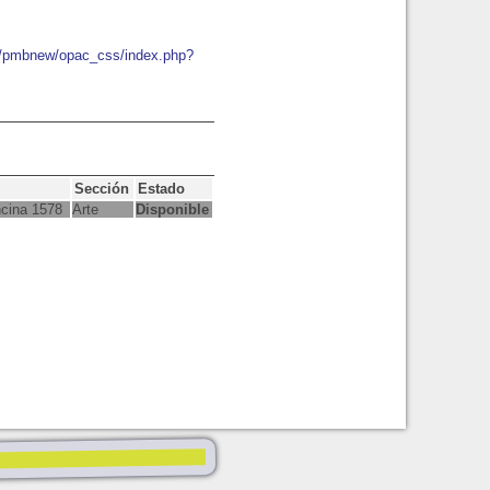
io/pmbnew/opac_css/index.php?
Sección
Estado
ncina 1578
Arte
Disponible