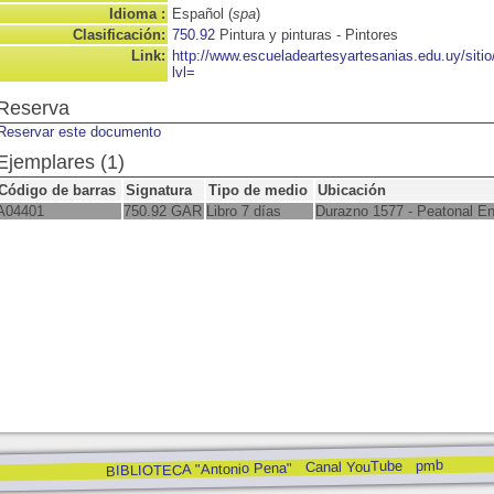
Idioma :
Español (
spa
)
Clasificación:
750.92
Pintura y pinturas - Pintores
Link:
http://www.escueladeartesyartesanias.edu.uy/sit
lvl=
Reserva
Reservar este documento
Ejemplares (1)
Código de barras
Signatura
Tipo de medio
Ubicación
A04401
750.92 GAR
Libro 7 días
Durazno 1577 - Peatonal E
pmb
Canal YouTube
BIBLIOTECA "Antonio Pena"