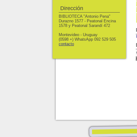
Dirección
BIBLIOTECA "Antonio Pena"
Durazno 1577 - Peatonal Encina
1578 y Peatonal Sarandí 472
Montevideo - Uruguay
(0598 +) WhatsApp 092 529 505
contacto