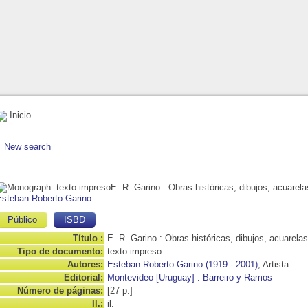
Inicio
New search
E. R. Garino
: Obras históricas, dibujos, acuarela
Esteban Roberto Garino
Público
ISBD
Título :
E. R. Garino : Obras históricas, dibujos, acuarelas
Tipo de documento:
texto impreso
Autores:
Esteban Roberto Garino (1919 - 2001)
, Artista
Editorial:
Montevideo [Uruguay] : Barreiro y Ramos
Número de páginas:
[27 p.]
Il.:
il.