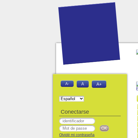
A-
A
A+
Conectarse
Olvidé mi contraseña