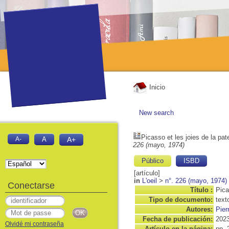
Inicio
New search
Picasso et les joies de la pat
A-
A
A+
226 (mayo, 1974)
Público
ISBD
[artículo]
in
L'oeil
>
n°. 226 (mayo, 1974)
Conectarse
Título :
Pica
Tipo de documento:
text
Autores:
Pier
Fecha de publicación:
202
Olvidé mi contraseña
Artículo en la página:
pp. 