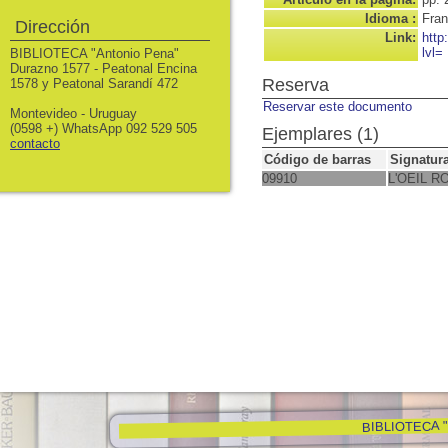
Idioma :
Fran
Dirección
Link:
http
lvl=
BIBLIOTECA "Antonio Pena"
Durazno 1577 - Peatonal Encina
Reserva
1578 y Peatonal Sarandí 472
Reservar este documento
Montevideo - Uruguay
(0598 +) WhatsApp 092 529 505
Ejemplares (1)
contacto
Código de barras
Signatur
09910
L'OEIL RO
BIBLIOTECA "