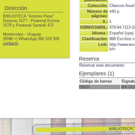
Colección:
Clásicos Asuri
Dirección
Número de
440 p.
páginas:
BIBLIOTECA "Antonio Pena"
Durazno 1577 - Peatonal Encina
Il.:
il.
1578 y Peatonal Sarandí 472
ISBN/ISSN/DL:
978-84-7113-1
Idioma :
Español (
spa
)
Montevideo - Uruguay
(0598 +) WhatsApp 092 529 505
Clasificación:
868
Escritos v
contacto
Link:
http://www.es
lvl=
Reserva
Reservar este documento
Ejemplares (1)
Código de barras
Signat
09926
868 GO
BIBLIOTECA "