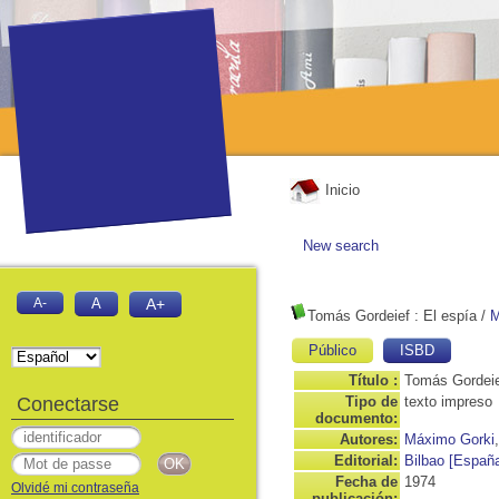
Inicio
New search
A-
A
A+
Tomás Gordeief
: El espía
/
M
Público
ISBD
Título :
Tomás Gordeie
Conectarse
Tipo de
texto impreso
documento:
Autores:
Máximo Gorki
Editorial:
Bilbao [España
Fecha de
1974
Olvidé mi contraseña
publicación: