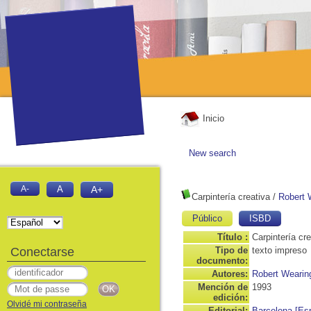
Inicio
New search
A-
A
A+
Carpintería creativa
/
Robert 
Público
ISBD
Título :
Carpintería cre
Conectarse
Tipo de
texto impreso
documento:
Autores:
Robert Wearin
Mención de
1993
edición:
Olvidé mi contraseña
Editorial:
Barcelona [Es