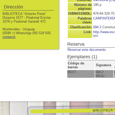
Número de
190 p
Dirección
páginas:
ISBN/ISSN/DL:
978-84-329-75
BIBLIOTECA "Antonio Pena"
Durazno 1577 - Peatonal Encina
Palabras
CARPINTERÍ
1578 y Peatonal Sarandí 472
clave:
Clasificación:
694.2
Construc
Montevideo - Uruguay
Link:
http://www.es
(0598 +) WhatsApp 092 529 505
lvl=
contacto
Reserva
Reservar este documento
Ejemplares (1)
Código de
Signatura
barras
00377
694.2
WEAc
BIBLIOTECA "