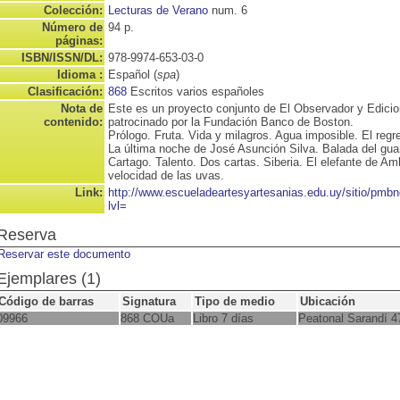
Colección:
Lecturas de Verano
num. 6
Número de
94 p.
páginas:
ISBN/ISSN/DL:
978-9974-653-03-0
Idioma :
Español (
spa
)
Clasificación:
868
Escritos varios españoles
Nota de
Este es un proyecto conjunto de El Observador y Edicio
contenido:
patrocinado por la Fundación Banco de Boston.
Prólogo. Fruta. Vida y milagros. Agua imposible. El reg
La última noche de José Asunción Silva. Balada del gua
Cartago. Talento. Dos cartas. Siberia. El elefante de Am
velocidad de las uvas.
Link:
http://www.escueladeartesyartesanias.edu.uy/sitio/pm
lvl=
Reserva
Reservar este documento
Ejemplares (1)
Código de barras
Signatura
Tipo de medio
Ubicación
09966
868 COUa
Libro 7 días
Peatonal Sarandí 4