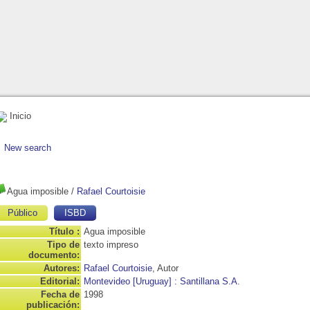
Inicio
New search
Agua imposible
/
Rafael Courtoisie
Público
ISBD
Título :
Agua imposible
Tipo de
texto impreso
documento:
Autores:
Rafael Courtoisie
, Autor
Editorial:
Montevideo [Uruguay] : Santillana S.A.
Fecha de
1998
publicación: