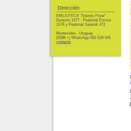
Dirección
BIBLIOTECA "Antonio Pena"
Durazno 1577 - Peatonal Encina
1578 y Peatonal Sarandí 472
Montevideo - Uruguay
(0598 +) WhatsApp 092 529 505
contacto