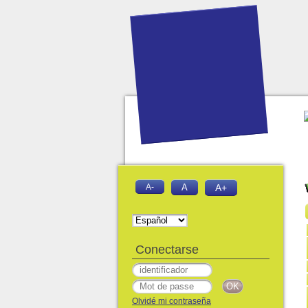
A-
A
A+
Conectarse
Olvidé mi contraseña