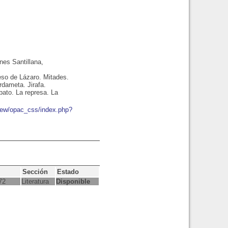
nes Santillana,
reso de Lázaro. Mitades.
rdameta. Jirafa.
bato. La represa. La
bnew/opac_css/index.php?
Sección
Estado
72
Literatura
Disponible