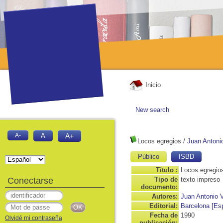
Inicio
New search
A-
A
A+
Locos egregios
/
Juan Antonio
Público
ISBD
Título :
Locos egregio
Conectarse
Tipo de
texto impreso
documento:
Autores:
Juan Antonio V
Editorial:
Barcelona [Esp
Fecha de
1990
Olvidé mi contraseña
publicación: