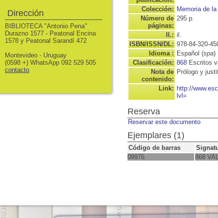
Colección:
Memoria de la 
Dirección
Número de
295 p.
páginas:
BIBLIOTECA "Antonio Pena"
Durazno 1577 - Peatonal Encina
Il.:
il.
1578 y Peatonal Sarandí 472
ISBN/ISSN/DL:
978-84-320-45
Idioma :
Español (
spa
)
Montevideo - Uruguay
(0598 +) WhatsApp 092 529 505
Clasificación:
868
Escritos v
contacto
Nota de
Prólogo y just
contenido:
Link:
http://www.es
lvl=
Reserva
Reservar este documento
Ejemplares (1)
Código de barras
Signat
09976
868 VAL