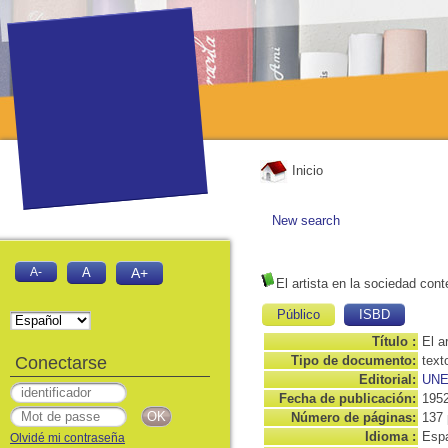
Inicio
New search
A-
A
A+
El artista en la sociedad co
Público
ISBD
Título :
El a
Conectarse
Tipo de documento:
text
Editorial:
UN
Fecha de publicación:
195
Número de páginas:
137 
Idioma :
Espa
Olvidé mi contraseña