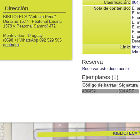
Clasificación:
864
Dirección
Nota de contenido:
El a
El t
BIBLIOTECA "Antonio Pena"
El c
Durazno 1577 - Peatonal Encina
El m
1578 y Peatonal Sarandí 472
El e
El a
Montevideo - Uruguay
El p
(0598 +) WhatsApp 092 529 505
Dere
contacto
Link:
http
lvl=
Reserva
Reservar este documento
Ejemplares (1)
Código de barras
Signatura
A06459
864 ART
BIBLIOTECA "