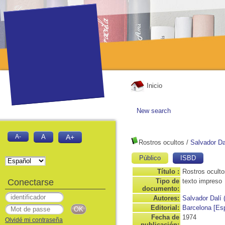
Inicio
New search
A-
A
A+
Rostros ocultos
/
Salvador Da
Público
ISBD
Título :
Rostros oculto
Conectarse
Tipo de
texto impreso
documento:
Autores:
Salvador Dalí 
Editorial:
Barcelona [Esp
Fecha de
1974
Olvidé mi contraseña
publicación: