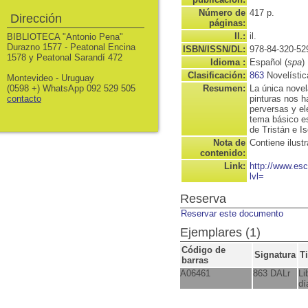
Número de
417 p.
Dirección
páginas:
Il.:
il.
BIBLIOTECA "Antonio Pena"
Durazno 1577 - Peatonal Encina
ISBN/ISSN/DL:
978-84-320-52
1578 y Peatonal Sarandí 472
Idioma :
Español (
spa
)
Clasificación:
863
Novelísti
Montevideo - Uruguay
(0598 +) WhatsApp 092 529 505
Resumen:
La única novel
contacto
pinturas nos h
perversas y el
tema básico es
de Tristán e Is
Nota de
Contiene ilust
contenido:
Link:
http://www.es
lvl=
Reserva
Reservar este documento
Ejemplares (1)
Código de
Signatura
T
barras
A06461
863 DALr
Li
dí