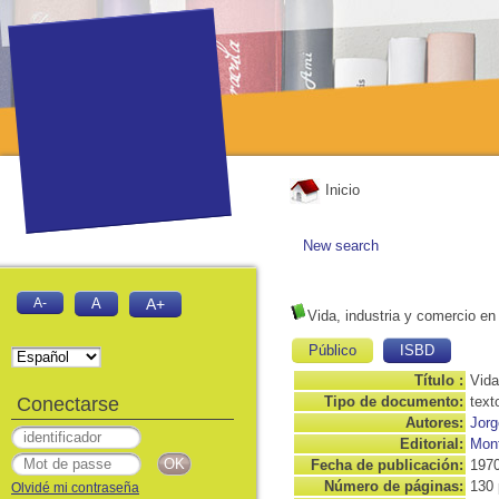
Inicio
New search
A-
A
A+
Vida, industria y comercio en
Público
ISBD
Título :
Vida
Conectarse
Tipo de documento:
text
Autores:
Jor
Editorial:
Mont
Fecha de publicación:
197
Número de páginas:
130 
Olvidé mi contraseña