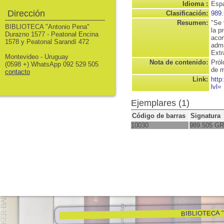
Idioma :
Espa
Dirección
Clasificación:
989
Resumen:
"Se 
BIBLIOTECA "Antonio Pena"
la p
Durazno 1577 - Peatonal Encina
acom
1578 y Peatonal Sarandí 472
admi
Extr
Montevideo - Uruguay
Nota de contenido:
Pról
(0598 +) WhatsApp 092 529 505
de m
contacto
Link:
http
lvl=
Ejemplares (1)
Código de barras
Signatura
10030
989.505 GR
BIBLIOTECA "