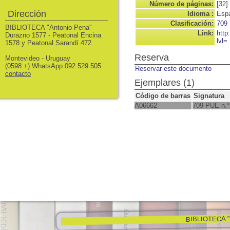
Número de páginas:
[32]
Dirección
Idioma :
Espa
Clasificación:
709
BIBLIOTECA "Antonio Pena"
Link:
http
Durazno 1577 - Peatonal Encina
lvl=
1578 y Peatonal Sarandí 472
Reserva
Montevideo - Uruguay
(0598 +) WhatsApp 092 529 505
Reservar este documento
contacto
Ejemplares (1)
Código de barras
Signatura
A06662
709 PUE n.°
BIBLIOTECA "