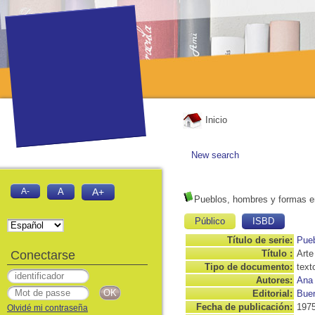
Inicio
New search
A-
A
A+
Pueblos, hombres y formas en 
Público
ISBD
Título de serie:
Pueb
Conectarse
Título :
Arte
Tipo de documento:
text
Autores:
Ana
Editorial:
Buen
Fecha de publicación:
197
Olvidé mi contraseña