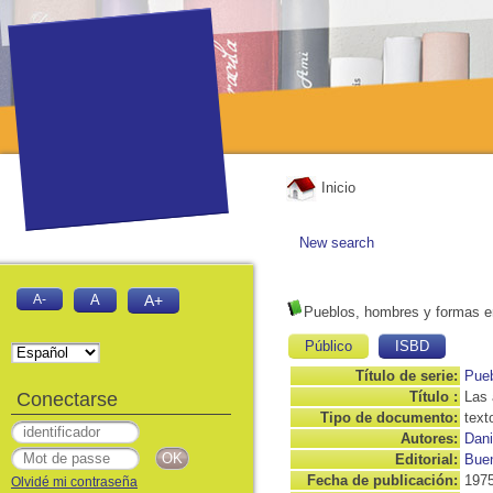
Inicio
New search
A-
A
A+
Pueblos, hombres y formas en
Público
ISBD
Título de serie:
Pueb
Conectarse
Título :
Las 
Tipo de documento:
text
Autores:
Dani
Editorial:
Buen
Fecha de publicación:
197
Olvidé mi contraseña