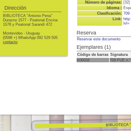
Número de páginas:
[32]
Dirección
Idioma :
Espa
Clasificación:
709
BIBLIOTECA "Antonio Pena"
Link:
http
Durazno 1577 - Peatonal Encina
lvl=
1578 y Peatonal Sarandí 472
Reserva
Montevideo - Uruguay
(0598 +) WhatsApp 092 529 505
Reservar este documento
contacto
Ejemplares (1)
Código de barras
Signatura
A06658
709 PUE n.°
BIBLIOTECA "