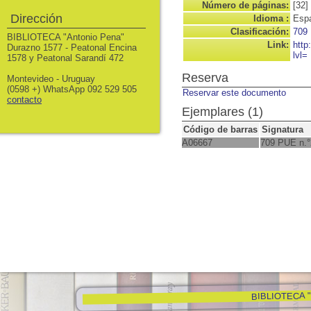
Número de páginas:
[32]
Dirección
Idioma :
Espa
Clasificación:
709
BIBLIOTECA "Antonio Pena"
Link:
http
Durazno 1577 - Peatonal Encina
lvl=
1578 y Peatonal Sarandí 472
Reserva
Montevideo - Uruguay
(0598 +) WhatsApp 092 529 505
Reservar este documento
contacto
Ejemplares (1)
Código de barras
Signatura
A06667
709 PUE n.°
BIBLIOTECA "