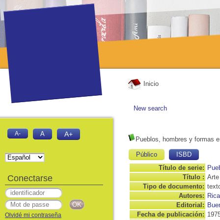
Inicio
New search
A-
A
A+
Pueblos, hombres y formas en 
Público
ISBD
Título de serie:
Pueb
Conectarse
Título :
Arte
Tipo de documento:
text
Autores:
Rica
Editorial:
Buen
Fecha de publicación:
197
Olvidé mi contraseña