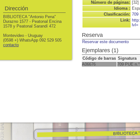
Número de páginas:
[32]
Dirección
Idioma :
Espa
Clasificación:
709
BIBLIOTECA "Antonio Pena"
Link:
http
Durazno 1577 - Peatonal Encina
lvl=
1578 y Peatonal Sarandí 472
Reserva
Montevideo - Uruguay
(0598 +) WhatsApp 092 529 505
Reservar este documento
contacto
Ejemplares (1)
Código de barras
Signatura
A06676
709 PUE n.°
BIBLIOTECA "