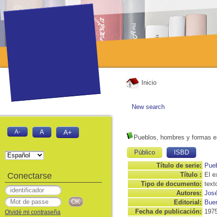
Inicio
New search
A-
A
A+
Pueblos, hombres y formas en
Público
ISBD
Título de serie:
Pueb
Conectarse
Título :
El e
Tipo de documento:
text
Autores:
José
Editorial:
Buen
Fecha de publicación:
197
Olvidé mi contraseña