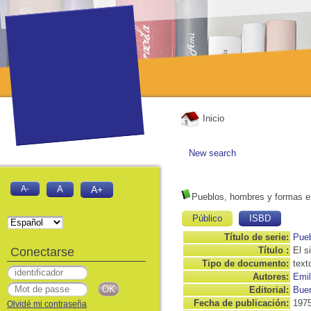
Inicio
New search
A-
A
A+
Pueblos, hombres y formas en e
Público
ISBD
Título de serie:
Pueb
Conectarse
Título :
El s
Tipo de documento:
text
Autores:
Emi
Editorial:
Buen
Fecha de publicación:
197
Olvidé mi contraseña