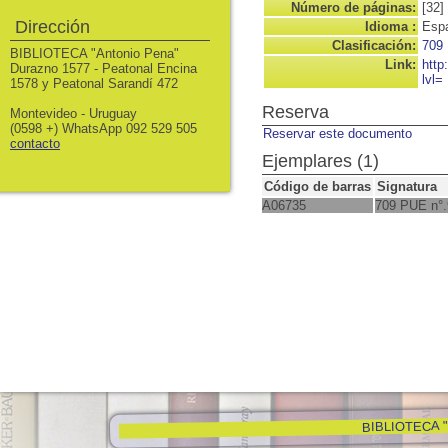
Número de páginas:
[32]
Dirección
Idioma :
Espa
Clasificación:
709
BIBLIOTECA "Antonio Pena"
Link:
http
Durazno 1577 - Peatonal Encina
lvl=
1578 y Peatonal Sarandí 472
Reserva
Montevideo - Uruguay
(0598 +) WhatsApp 092 529 505
Reservar este documento
contacto
Ejemplares (1)
Código de barras
Signatura
A06735
709 PUE n°.
BIBLIOTECA "