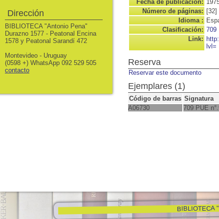
Fecha de publicación:
197
Número de páginas:
[32]
Dirección
Idioma :
Espa
BIBLIOTECA "Antonio Pena"
Clasificación:
709
Durazno 1577 - Peatonal Encina
Link:
http
1578 y Peatonal Sarandí 472
lvl=
Montevideo - Uruguay
Reserva
(0598 +) WhatsApp 092 529 505
contacto
Reservar este documento
Ejemplares (1)
Código de barras
Signatura
A06730
709 PUE n°.
BIBLIOTECA "