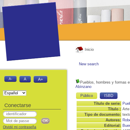
Inicio
New search
A-
A
A+
Pueblos, hombres y formas en 
Abínzano
Público
ISBD
Título de serie:
Pueb
Conectarse
Título :
Arte
Tipo de documento:
text
Autores:
Robe
Editorial:
Buen
Olvidé mi contraseña