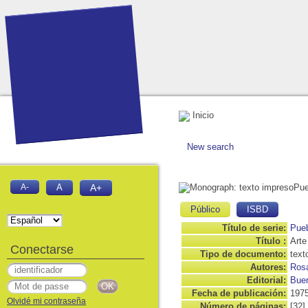
Inicio
New search
Pue
A-
A
A+
Público
ISBD
Título de serie:
Pueb
Título :
Arte
Conectarse
Tipo de documento:
text
Autores:
Rosa
Editorial:
Buen
Fecha de publicación:
197
Olvidé mi contraseña
Número de páginas:
[32]