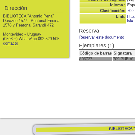
Idioma :
Espa
Dirección
Clasificación:
709
BIBLIOTECA "Antonio Pena"
Link:
http
Durazno 1577 - Peatonal Encina
lvl=
1578 y Peatonal Sarandí 472
Reserva
Montevideo - Uruguay
Reservar este documento
(0598 +) WhatsApp 092 529 505
contacto
Ejemplares (1)
Código de barras
Signatura
A06727
709 PUE n°.
BIBLIOTECA "