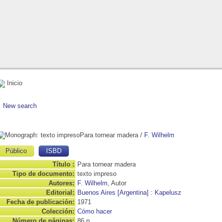
Inicio
New search
Para tornear madera
/
F. Wilhelm
Público
ISBD
Título :
Para tornear madera
Tipo de documento:
texto impreso
Autores:
F. Wilhelm
, Autor
Editorial:
Buenos Aires [Argentina] : Kapelusz
Fecha de publicación:
1971
Colección:
Cómo hacer
Número de páginas:
86 p