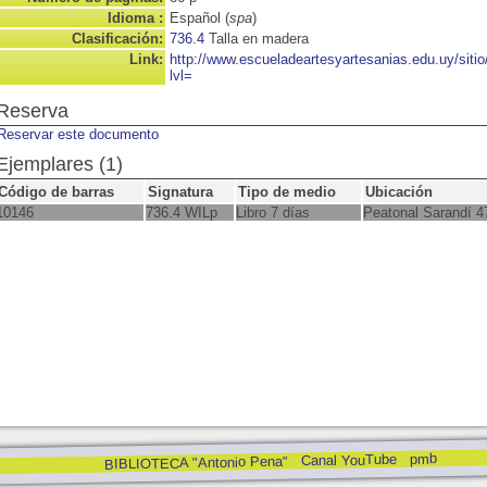
Idioma :
Español (
spa
)
Clasificación:
736.4
Talla en madera
Link:
http://www.escueladeartesyartesanias.edu.uy/sit
lvl=
Reserva
Reservar este documento
Ejemplares (1)
Código de barras
Signatura
Tipo de medio
Ubicación
10146
736.4 WILp
Libro 7 días
Peatonal Sarandí 4
pmb
Canal YouTube
BIBLIOTECA "Antonio Pena"