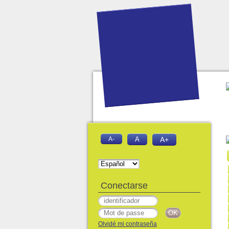
A-
A
A+
Conectarse
Olvidé mi contraseña