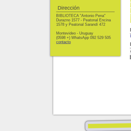
Dirección
BIBLIOTECA "Antonio Pena"
Durazno 1577 - Peatonal Encina
1578 y Peatonal Sarandí 472
Montevideo - Uruguay
(0598 +) WhatsApp 092 529 505
contacto