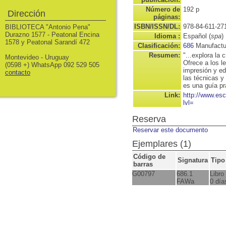
Número de
192 p
Dirección
páginas:
ISBN/ISSN/DL:
978-84-611-27
BIBLIOTECA "Antonio Pena"
Durazno 1577 - Peatonal Encina
Idioma :
Español (
spa
)
1578 y Peatonal Sarandí 472
Clasificación:
686
Manufactu
Resumen:
"...explora la 
Montevideo - Uruguay
Ofrece a los l
(0598 +) WhatsApp 092 529 505
impresión y ed
contacto
las técnicas y
es una guía pr
Link:
http://www.es
lvl=
Reserva
Reservar este documento
Ejemplares (1)
Código de
Signatura
Tipo
barras
G00797
686.1
Libro
FAWa
0 día