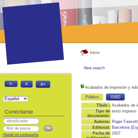
Inicio
New search
A-
A
A+
Acabados de impresión y edic
Público
ISBD
Título :
Acabados de im
Conectarse
Tipo de
texto impreso
documento:
Autores:
Roger Fawcett
Editorial:
Barcelona [Es
Fecha de
2007
Olvidé mi contraseña
publicación: