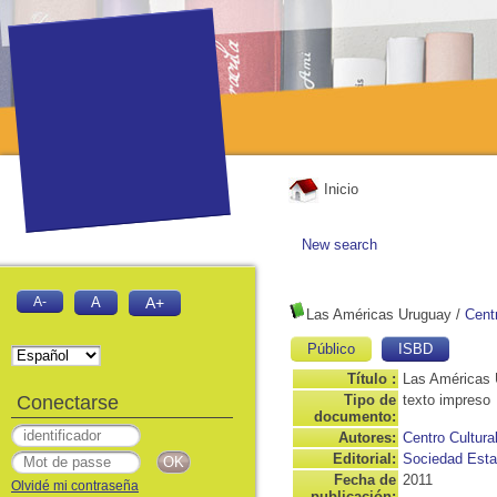
Inicio
New search
A-
A
A+
Las Américas Uruguay
/
Cent
Público
ISBD
Título :
Las Américas
Conectarse
Tipo de
texto impreso
documento:
Autores:
Centro Cultur
Editorial:
Sociedad Estat
Fecha de
2011
Olvidé mi contraseña
publicación: