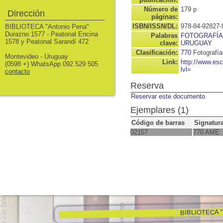
Número de
179 p
Dirección
páginas:
ISBN/ISSN/DL:
978-84-92827-
BIBLIOTECA "Antonio Pena"
Durazno 1577 - Peatonal Encina
Palabras
FOTOGRAFÍA
1578 y Peatonal Sarandí 472
clave:
URUGUAY
Clasificación:
770
Fotografía
Montevideo - Uruguay
Link:
http://www.es
(0598 +) WhatsApp 092 529 505
lvl=
contacto
Reserva
Reservar este documento
Ejemplares (1)
Código de barras
Signatur
02157
770 AME
BIBLIOTECA "