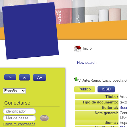
Inicio
New search
A-
A
A+
V. Arte/Rama. Enciclpoedia de
Público
ISBD
Título :
Arte
Conectarse
Tipo de documento:
text
Editorial:
Buen
Nota general:
Cont
116-
Idioma :
Espa
Olvidé mi contraseña