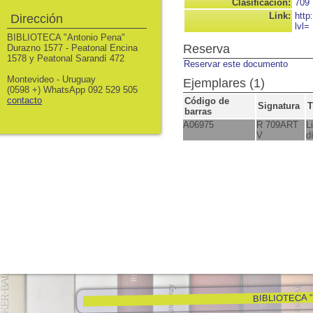
Clasificación:
709
Link:
http
Dirección
lvl=
BIBLIOTECA "Antonio Pena"
Reserva
Durazno 1577 - Peatonal Encina
1578 y Peatonal Sarandí 472
Reservar este documento
Montevideo - Uruguay
Ejemplares (1)
(0598 +) WhatsApp 092 529 505
contacto
Código de
Signatura
T
barras
A06975
R 709ART
L
V
d
BIBLIOTECA "