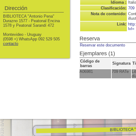
Idioma :
Itali
Dirección
Clasificación:
709
Nota de contenido:
Cont
BIBLIOTECA "Antonio Pena"
illus
Durazno 1577 - Peatonal Encina
Link:
http
1578 y Peatonal Sarandí 472
lvl=
Montevideo - Uruguay
Reserva
(0598 +) WhatsApp 092 529 505
contacto
Reservar este documento
Ejemplares (1)
Código de
Signatura
T
barras
A06981
709 RATe
Li
dí
BIBLIOTECA "