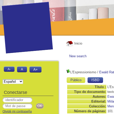
Inicio
New search
A-
A
A+
L'Espressionismo
/
Ewald Ra
Público
ISBD
Título :
L'Es
Conectarse
Tipo de documento:
text
Autores:
Ewa
Editorial:
Milán
Colección:
Mens
Número de páginas:
101 
Olvidé mi contraseña