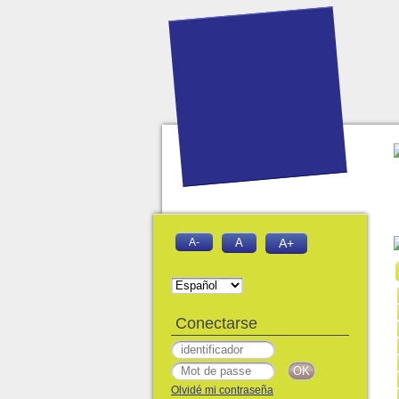
A-
A
A+
Conectarse
Olvidé mi contraseña