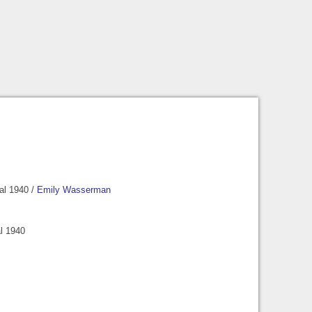
 al 1940
/
Emily Wasserman
al 1940