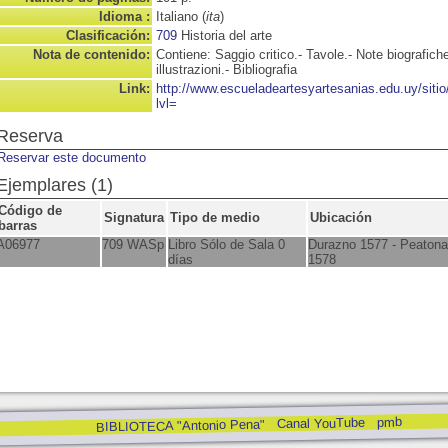
Idioma :
Italiano (
ita
)
Clasificación:
709
Historia del arte
Nota de contenido:
Contiene: Saggio critico.- Tavole.- Note biografiche
illustrazioni.- Bibliografia
Link:
http://www.escueladeartesyartesanias.edu.uy/sit
lvl=
Reserva
Reservar este documento
Ejemplares (1)
Código de
Signatura
Tipo de medio
Ubicación
barras
A06977
709 WASp
Libro Sólo de Sala 0
Durazno 1577 - Peatona
días
1578
pmb
Canal YouTube
BIBLIOTECA "Antonio Pena"