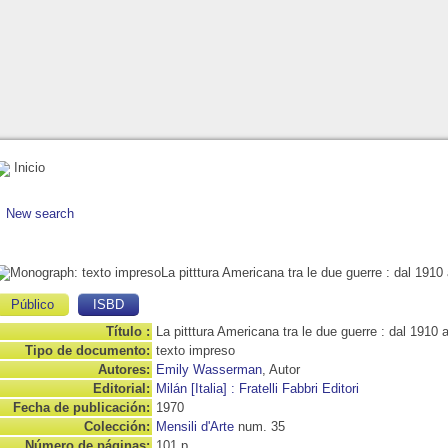
Inicio
New search
La pitttura Americana tra le due guerre : dal 1910
Público
ISBD
Título :
La pitttura Americana tra le due guerre : dal 1910 
Tipo de documento:
texto impreso
Autores:
Emily Wasserman
, Autor
Editorial:
Milán [Italia] : Fratelli Fabbri Editori
Fecha de publicación:
1970
Colección:
Mensili d'Arte
num. 35
Número de páginas:
101 p.