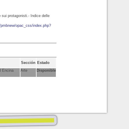
 sui protagonisti.- Indice delle
io/pmbnew/opac_css/index.php?
Sección
Estado
l Encina
Arte
Disponible