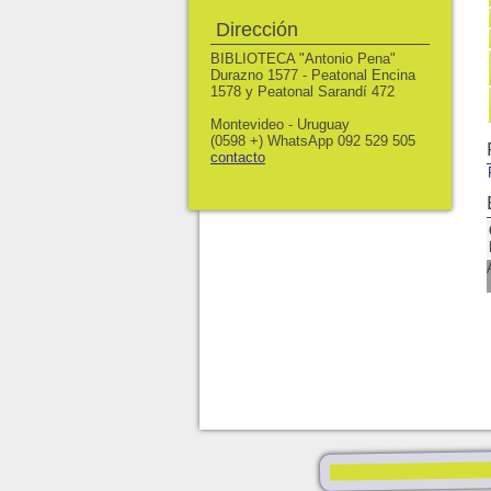
Dirección
BIBLIOTECA "Antonio Pena"
Durazno 1577 - Peatonal Encina
1578 y Peatonal Sarandí 472
Montevideo - Uruguay
(0598 +) WhatsApp 092 529 505
contacto