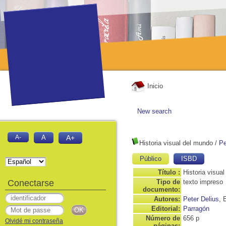
Inicio
New search
A-
A
A+
Historia visual del mundo
/
Pe
Público
ISBD
Título :
Historia visua
Conectarse
Tipo de
texto impreso
documento:
Autores:
Peter Delius
, 
Editorial:
Parragón
Número de
656 p
Olvidé mi contraseña
páginas: