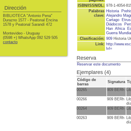
ISBN/ISSN/DL:
978-1-4054-81
Dirección
Palabras
Historia
Prehi
clave:
Alejandro Mag
BIBLIOTECA "Antonio Pena"
Cartago
Etru
Durazno 1577 - Peatonal Encina
Diádocos
Per
1578 y Peatonal Sarandí 472
Han
Africa
E
Guerra Mundia
Montevideo - Uruguay
(0598 +) WhatsApp 092 529 505
Clasificación:
909
Historia U
contacto
Link:
http://www.es
lvl=
Reserva
Reservar este documento
Ejemplares (4)
Código de
Signatura
Ti
barras
00265
909 BERh
Li
00266
909 BERh
Li
dí
00264
909 BERh
Li
00263
909 BERh
Li
dí