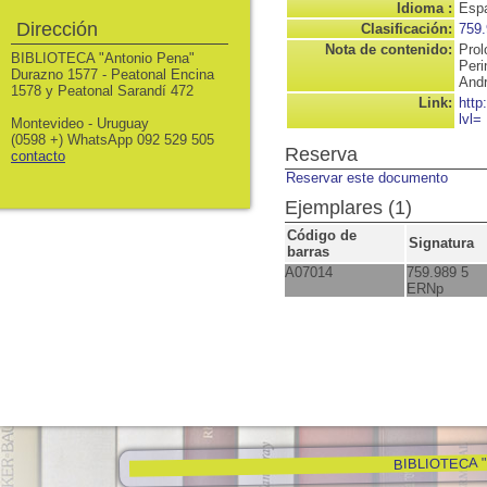
Idioma :
Espa
Dirección
Clasificación:
759.
Nota de contenido:
Prol
BIBLIOTECA "Antonio Pena"
Peri
Durazno 1577 - Peatonal Encina
Andr
1578 y Peatonal Sarandí 472
Link:
http
lvl=
Montevideo - Uruguay
(0598 +) WhatsApp 092 529 505
Reserva
contacto
Reservar este documento
Ejemplares (1)
Código de
Signatura
barras
A07014
759.989 5
ERNp
BIBLIOTECA "