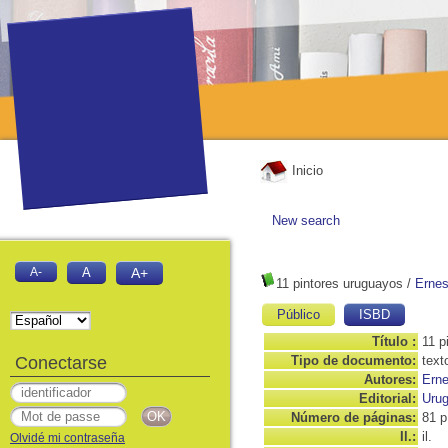
Inicio
New search
A-
A
A+
11 pintores uruguayos
/
Ernes
Público
ISBD
Título :
11 p
Conectarse
Tipo de documento:
text
Autores:
Erne
Editorial:
Urug
Número de páginas:
81 p
Il.:
il.
Olvidé mi contraseña