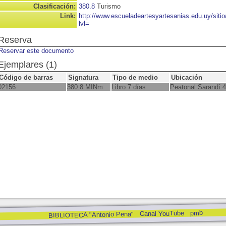
Clasificación:
380.8
Turismo
Link:
http://www.escueladeartesyartesanias.edu.uy/sit
lvl=
Reserva
Reservar este documento
Ejemplares (1)
Código de barras
Signatura
Tipo de medio
Ubicación
02156
380.8 MINm
Libro 7 días
Peatonal Sarandí 
pmb
Canal YouTube
BIBLIOTECA "Antonio Pena"