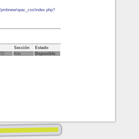
io/pmbnew/opac_css/index.php?
Sección
Estado
472
Arte
Disponible