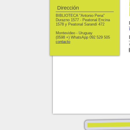
Dirección
BIBLIOTECA "Antonio Pena"
Durazno 1577 - Peatonal Encina
1578 y Peatonal Sarandí 472
Montevideo - Uruguay
(0598 +) WhatsApp 092 529 505
contacto