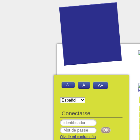
A-
A
A+
M
Conectarse
Olvidé mi contraseña