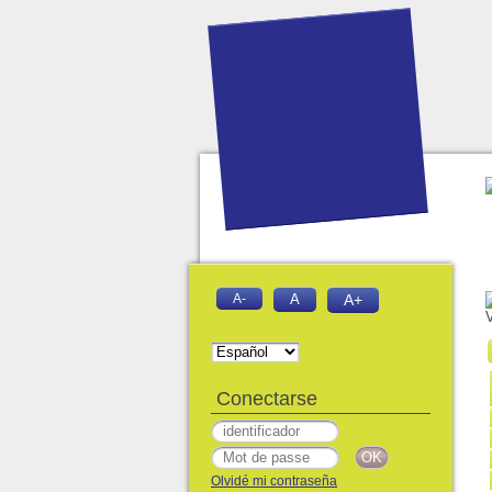
A-
A
A+
V
Conectarse
Olvidé mi contraseña