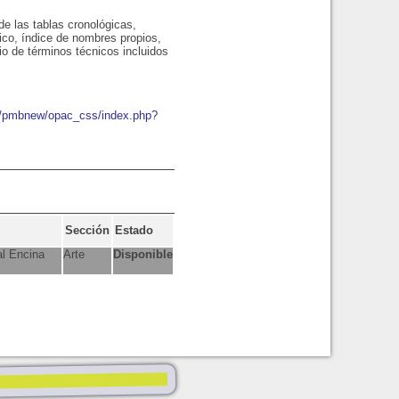
de las tablas cronológicas,
ico, índice de nombres propios,
rio de términos técnicos incluidos
io/pmbnew/opac_css/index.php?
Sección
Estado
al Encina
Arte
Disponible