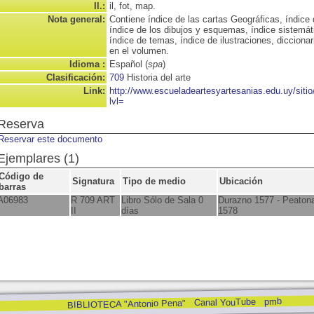
Il.:
il, fot, map.
Nota general:
Contiene índice de las cartas Geográficas, índice 
índice de los dibujos y esquemas, índice sistemát
índice de temas, índice de ilustraciones, dicciona
en el volumen.
Idioma :
Español (
spa
)
Clasificación:
709
Historia del arte
Link:
http://www.escueladeartesyartesanias.edu.uy/sit
lvl=
Reserva
Reservar este documento
Ejemplares (1)
Código de
Signatura
Tipo de medio
Ubicación
barras
A06983
R 709 ART
Libro Sólo de Sala 0
Durazno 1577 - Peaton
II
días
1578
pmb
Canal YouTube
BIBLIOTECA "Antonio Pena"