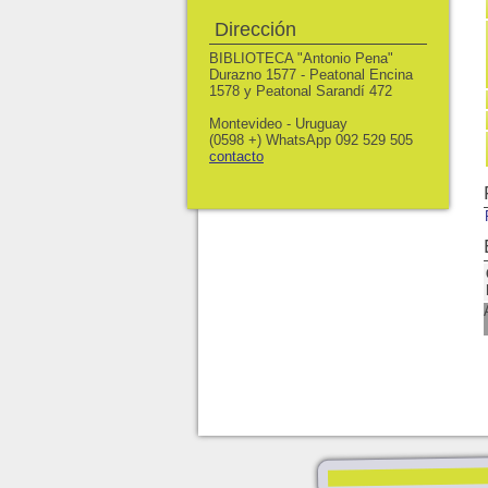
Dirección
BIBLIOTECA "Antonio Pena"
Durazno 1577 - Peatonal Encina
1578 y Peatonal Sarandí 472
Montevideo - Uruguay
(0598 +) WhatsApp 092 529 505
contacto