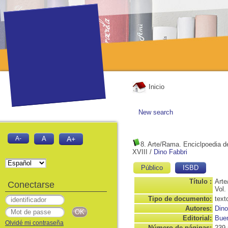
Inicio
New search
A-
A
A+
8. Arte/Rama. Enciclpoedia de 
XVIII
/
Dino Fabbri
Público
ISBD
Título :
Arte
Conectarse
Vol.
Tipo de documento:
text
Autores:
Dino
Editorial:
Buen
Olvidé mi contraseña
Número de páginas:
239 