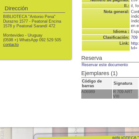
Il.:
il, f
Dirección
Nota general:
Cont
índi
BIBLIOTECA "Antonio Pena"
índi
Durazno 1577 - Peatonal Encina
en e
1578 y Peatonal Sarandí 472
Idioma :
Espa
Montevideo - Uruguay
Clasificación:
709
(0598 +) WhatsApp 092 529 505
Link:
http
contacto
lvl=
Reserva
Reservar este documento
Ejemplares (1)
Código de
Signatura
barras
A06989
R 709 ART
VIII
BIBLIOTECA "