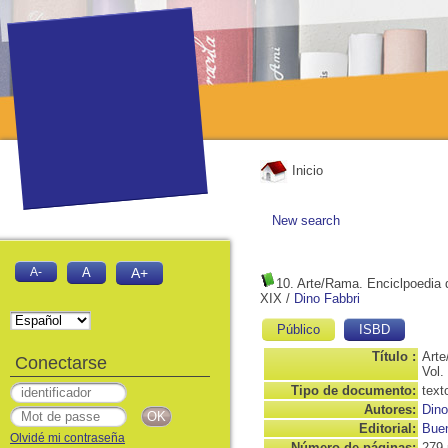
Inicio
New search
A-
A
A+
10. Arte/Rama. Enciclpoedia d
XIX
/
Dino Fabbri
Público
ISBD
Título :
Arte
Conectarse
Vol.
Tipo de documento:
text
Autores:
Dino
Editorial:
Buen
Olvidé mi contraseña
Número de páginas:
279 