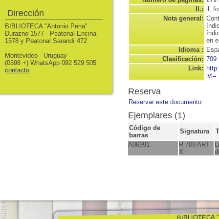
Il.:
il, f
Dirección
Nota general:
Cont
índi
BIBLIOTECA "Antonio Pena"
índi
Durazno 1577 - Peatonal Encina
en e
1578 y Peatonal Sarandí 472
Idioma :
Espa
Montevideo - Uruguay
Clasificación:
709
(0598 +) WhatsApp 092 529 505
Link:
http
contacto
lvl=
Reserva
Reservar este documento
Ejemplares (1)
Código de
Signatura
T
barras
A06991
R 709 ART
L
X
d
BIBLIOTECA "