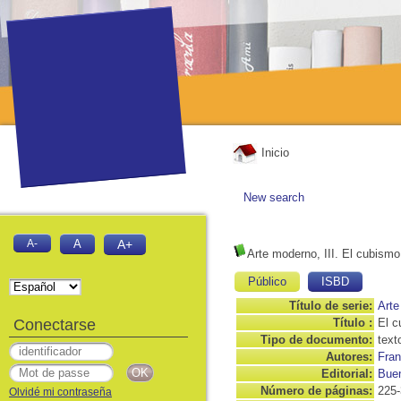
Inicio
New search
A-
A
A+
Arte moderno, III. El cubismo
Público
ISBD
Título de serie:
Arte
Conectarse
Título :
El c
Tipo de documento:
text
Autores:
Fran
Editorial:
Buen
Número de páginas:
225-
Olvidé mi contraseña