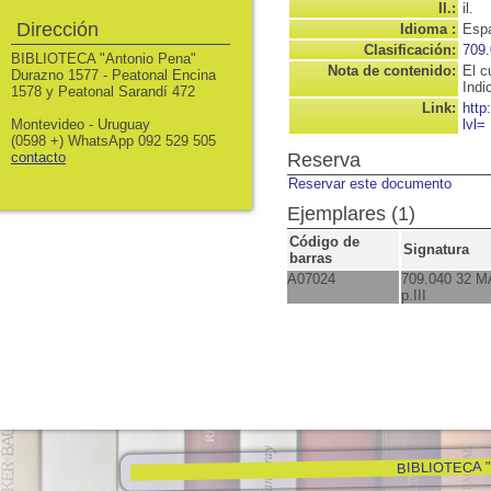
Il.:
il.
Dirección
Idioma :
Espa
Clasificación:
709.
BIBLIOTECA "Antonio Pena"
Nota de contenido:
El c
Durazno 1577 - Peatonal Encina
Indi
1578 y Peatonal Sarandí 472
Link:
http
Montevideo - Uruguay
lvl=
(0598 +) WhatsApp 092 529 505
contacto
Reserva
Reservar este documento
Ejemplares (1)
Código de
Signatura
barras
A07024
709.040 32 M
p.III
BIBLIOTECA "