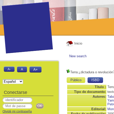
Inicio
New search
A-
A
A+
Terra:¿dictadura o revolución
Público
ISBD
Título :
Terr
Conectarse
Tipo de documento:
text
Autores:
Taba
Yama
Petr
Editorial:
Mont
Olvidé mi contraseña
Fecha de publicación:
200