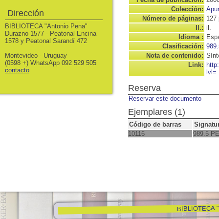
Colección:
Apun
Dirección
Número de páginas:
127 
BIBLIOTECA "Antonio Pena"
Il.:
il.
Durazno 1577 - Peatonal Encina
Idioma :
Espa
1578 y Peatonal Sarandí 472
Clasificación:
989.
Montevideo - Uruguay
Nota de contenido:
Sínt
(0598 +) WhatsApp 092 529 505
Link:
http
contacto
lvl=
Reserva
Reservar este documento
Ejemplares (1)
Código de barras
Signatu
10116
989.5 PE
BIBLIOTECA "