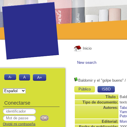
Inicio
New search
A-
A
A+
Baldomir y el "golpe bueno"
/
Público
ISBD
Título :
Bald
Conectarse
Tipo de documento:
text
Autores:
Taba
Yama
Petr
Editorial:
Mont
Olvidé mi contraseña
Fecha de publicación:
200