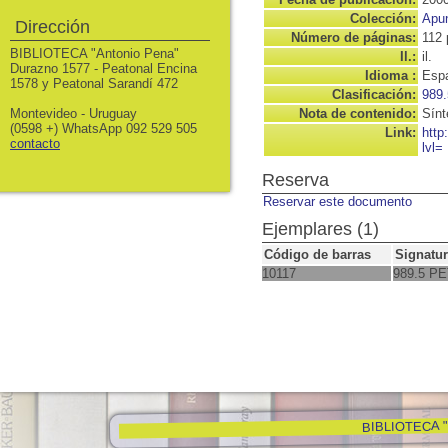
Colección:
Apun
Dirección
Número de páginas:
112 
BIBLIOTECA "Antonio Pena"
Il.:
il.
Durazno 1577 - Peatonal Encina
Idioma :
Espa
1578 y Peatonal Sarandí 472
Clasificación:
989.
Montevideo - Uruguay
Nota de contenido:
Sínt
(0598 +) WhatsApp 092 529 505
Link:
http
contacto
lvl=
Reserva
Reservar este documento
Ejemplares (1)
Código de barras
Signatu
10117
989.5 PE
BIBLIOTECA "