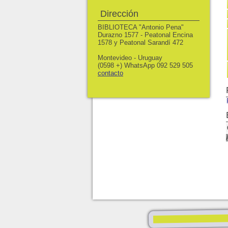
Dirección
BIBLIOTECA "Antonio Pena"
Durazno 1577 - Peatonal Encina
1578 y Peatonal Sarandí 472
Montevideo - Uruguay
(0598 +) WhatsApp 092 529 505
contacto