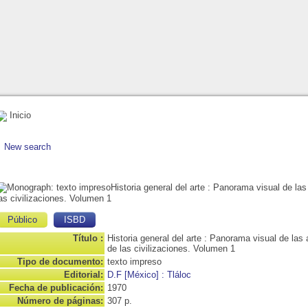
Inicio
New search
Historia general del arte
: Panorama visual de las 
as civilizaciones. Volumen 1
Público
ISBD
Título :
Historia general del arte : Panorama visual de las 
de las civilizaciones. Volumen 1
Tipo de documento:
texto impreso
Editorial:
D.F [México] : Tláloc
Fecha de publicación:
1970
Número de páginas:
307 p.