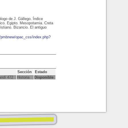
ólogo de J. Gállego. Índice
ánico. Egipto. Mesopotamia. Creta
istiano. Bizancio. El antiguo
io/pmbnew/opac_css/index.php?
Sección
Estado
andí 472
Historia
Disponible