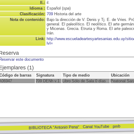
Il.:
il.
Idioma :
Español (
spa
)
Clasificación:
709
Historia del arte
Nota de contenido:
Bajo la dirección de V. Denis y Tj. E. de Vries. Pr
general. El paleolítico. El neolítico. El arte germ
y Micenas. Grecia. Etruria y Roma. El arte paleocr
Irán.
Link:
http://www.escueladeartesyartesanias.edu.uy/sit
lvl=
Reserva
Reservar este documento
Ejemplares (1)
Código de barras
Signatura
Tipo de medio
Ubicación
A06947
709 DENh v.1
Libro Sólo de Sala 0 días
Peatonal Sar
pmb
Canal YouTube
BIBLIOTECA "Antonio Pena"