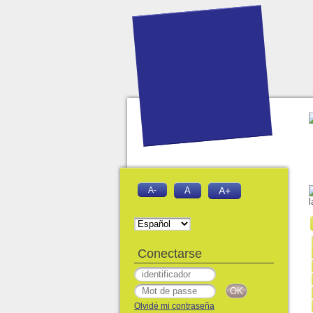
A-
A
A+
l
Conectarse
Olvidé mi contraseña