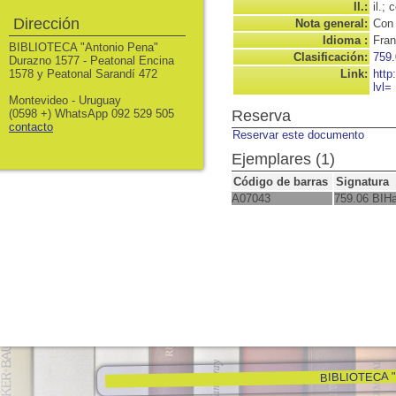
Il.:
il.; c
Dirección
Nota general:
Con 
Idioma :
Fran
BIBLIOTECA "Antonio Pena"
Clasificación:
759.
Durazno 1577 - Peatonal Encina
1578 y Peatonal Sarandí 472
Link:
http
lvl=
Montevideo - Uruguay
(0598 +) WhatsApp 092 529 505
Reserva
contacto
Reservar este documento
Ejemplares (1)
Código de barras
Signatura
A07043
759.06 BIH
BIBLIOTECA "