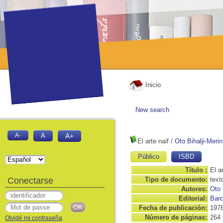
Inicio
New search
A-
A
A+
El arte naif
/
Oto Bihalji-Merin
Público
ISBD
Título :
El a
Conectarse
Tipo de documento:
text
Autores:
Oto 
Editorial:
Barc
Fecha de publicación:
197
Número de páginas:
264 
Olvidé mi contraseña